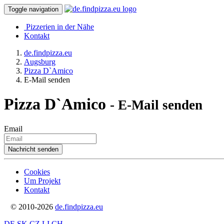
Toggle navigation
Pizzerien in der Nähe
Kontakt
de.findpizza.eu
Augsburg
Pizza D`Amico
E-Mail senden
Pizza D`Amico
- E-Mail senden
Email
Cookies
Um Projekt
Kontakt
© 2010-2026
de.findpizza.eu
DE
SK
CZ
LI
CH