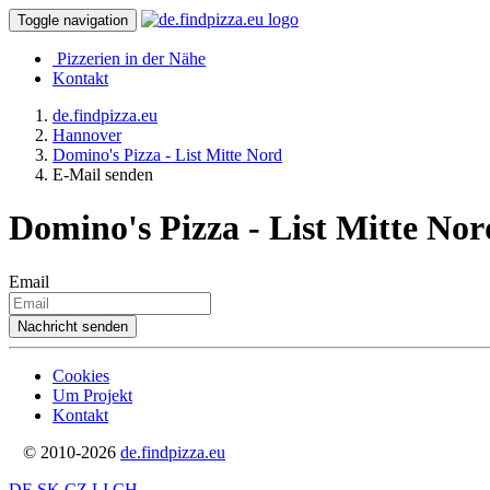
Toggle navigation
Pizzerien in der Nähe
Kontakt
de.findpizza.eu
Hannover
Domino's Pizza - List Mitte Nord
E-Mail senden
Domino's Pizza - List Mitte No
Email
Cookies
Um Projekt
Kontakt
© 2010-2026
de.findpizza.eu
DE
SK
CZ
LI
CH