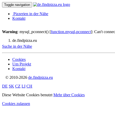
Toggle navigation
Pizzerien in der Nähe
Kontakt
Warning
: mysql_pconnect() [
function.mysql-pconnect
]: Can't conne
de.findpizza.eu
Suche in der Nähe
Cookies
Um Projekt
Kontakt
© 2010-2026
de.findpizza.eu
DE
SK
CZ
LI
CH
Diese Website Cookies benutzt
Mehr über Cookies
Cookies zulassen