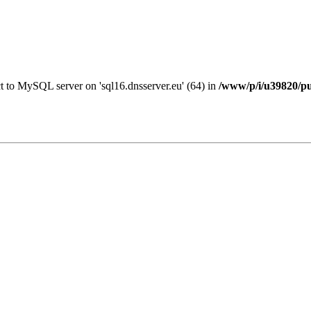
ct to MySQL server on 'sql16.dnsserver.eu' (64) in
/www/p/i/u39820/pu