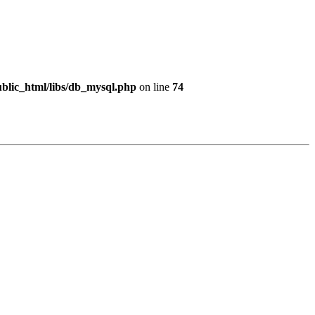
blic_html/libs/db_mysql.php
on line
74