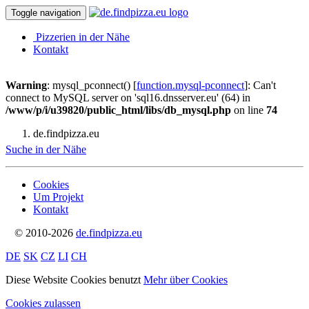
Toggle navigation
Pizzerien in der Nähe
Kontakt
Warning
: mysql_pconnect() [
function.mysql-pconnect
]: Can't
connect to MySQL server on 'sql16.dnsserver.eu' (64) in
/www/p/i/u39820/public_html/libs/db_mysql.php
on line
74
de.findpizza.eu
Suche in der Nähe
Cookies
Um Projekt
Kontakt
© 2010-2026
de.findpizza.eu
DE
SK
CZ
LI
CH
Diese Website Cookies benutzt
Mehr über Cookies
Cookies zulassen