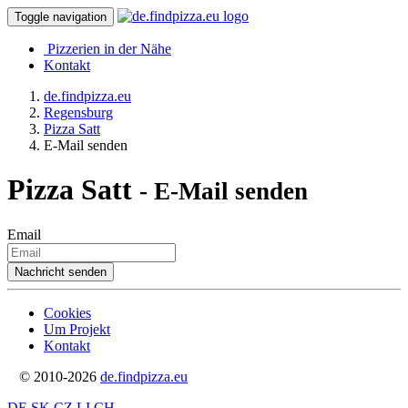
Toggle navigation
Pizzerien in der Nähe
Kontakt
de.findpizza.eu
Regensburg
Pizza Satt
E-Mail senden
Pizza Satt
- E-Mail senden
Email
Cookies
Um Projekt
Kontakt
© 2010-2026
de.findpizza.eu
DE
SK
CZ
LI
CH