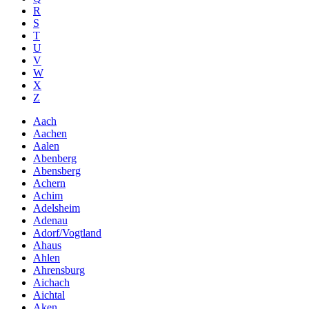
R
S
T
U
V
W
X
Z
Aach
Aachen
Aalen
Abenberg
Abensberg
Achern
Achim
Adelsheim
Adenau
Adorf/Vogtland
Ahaus
Ahlen
Ahrensburg
Aichach
Aichtal
Aken