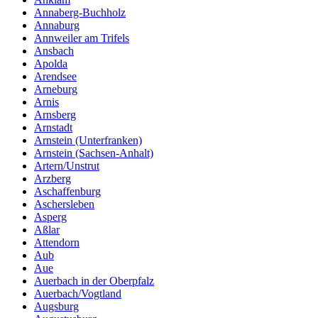
Annaberg-Buchholz
Annaburg
Annweiler am Trifels
Ansbach
Apolda
Arendsee
Arneburg
Arnis
Arnsberg
Arnstadt
Arnstein (Unterfranken)
Arnstein (Sachsen-Anhalt)
Artern/Unstrut
Arzberg
Aschaffenburg
Aschersleben
Asperg
Aßlar
Attendorn
Aub
Aue
Auerbach in der Oberpfalz
Auerbach/Vogtland
Augsburg