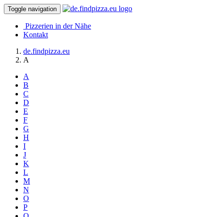
Toggle navigation
Pizzerien in der Nähe
Kontakt
de.findpizza.eu
A
A
B
C
D
E
F
G
H
I
J
K
L
M
N
O
P
Q