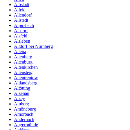
Albstadt
Alfeld
Allendorf
Allstedt
Alpirsbach
Alsdorf
Alsfeld
Alsleben
Altdorf bei Nürnberg
Altena
Altenberg
Altenburg
Altenkirchen
Altensteig
Altentreptow
Altlandsberg
Altötting
Alzenau
Alzey
Amberg
Amöneburg
Amorbach
Andernach
Angermünde
Anklam