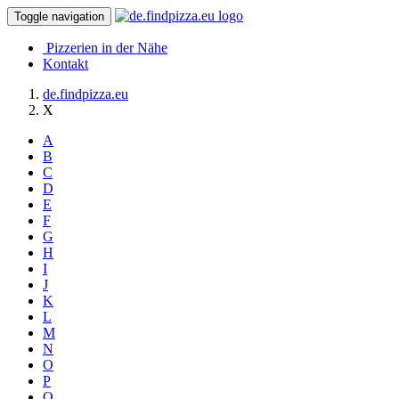
Toggle navigation
Pizzerien in der Nähe
Kontakt
de.findpizza.eu
X
A
B
C
D
E
F
G
H
I
J
K
L
M
N
O
P
Q