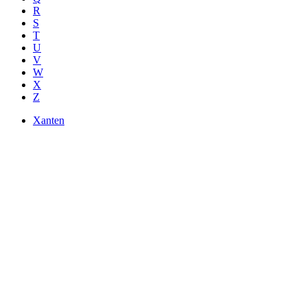
R
S
T
U
V
W
X
Z
Xanten